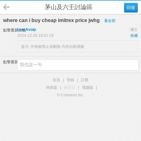
茅山及六壬討論區
回復
where can i buy cheap imitrex price jwhg
看全部
LrecAvoip
樓主
點擊重新加載
2024-12-20 18:01:19
收藏
提示:
作者被禁止或刪除 內容自動屏蔽
點擊重新加載
首頁
|
登錄
|
註冊
簡易版
|
觸屏版
|
電腦版
|
© Comsenz Inc.