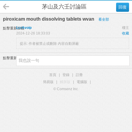
茅山及六壬討論區
回復
piroxicam mouth dissolving tablets wvan
看全部
LcrAvoip
樓主
點擊重新加載
2024-12-26 18:33:03
收藏
提示:
作者被禁止或刪除 內容自動屏蔽
點擊重新加載
首頁
|
登錄
|
註冊
簡易版
|
觸屏版
|
電腦版
|
© Comsenz Inc.