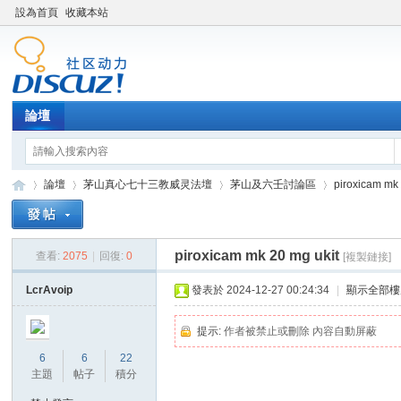
設為首頁
收藏本站
論壇
論壇
茅山真心七十三教威灵法壇
茅山及六壬討論區
piroxicam mk 
piroxicam mk 20 mg ukit
查看:
2075
|
回復:
0
[複製鏈接]
Di
»
›
›
›
LcrAvoip
發表於 2024-12-27 00:24:34
|
顯示全部樓
提示:
作者被禁止或刪除 內容自動屏蔽
6
6
22
主題
帖子
積分