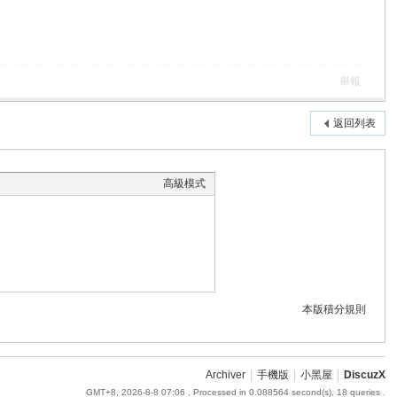
舉報
返回列表
高級模式
本版積分規則
Archiver
|
手機版
|
小黑屋
|
DiscuzX
GMT+8, 2026-8-8 07:06
, Processed in 0.088564 second(s), 18 queries .