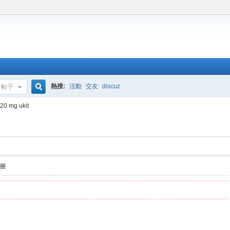
熱搜:
活動
交友
discuz
帖子
搜
20 mg ukit
索
層