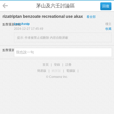
茅山及六壬討論區
回復
rizatriptan benzoate recreational use akax
看全部
LeccAvoip
樓主
點擊重新加載
2024-12-27 17:45:49
收藏
提示:
作者被禁止或刪除 內容自動屏蔽
點擊重新加載
首頁
|
登錄
|
註冊
簡易版
|
觸屏版
|
電腦版
|
© Comsenz Inc.