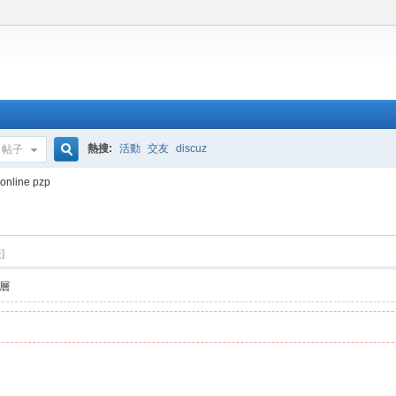
熱搜:
活動
交友
discuz
帖子
搜
 online pzp
索
]
層