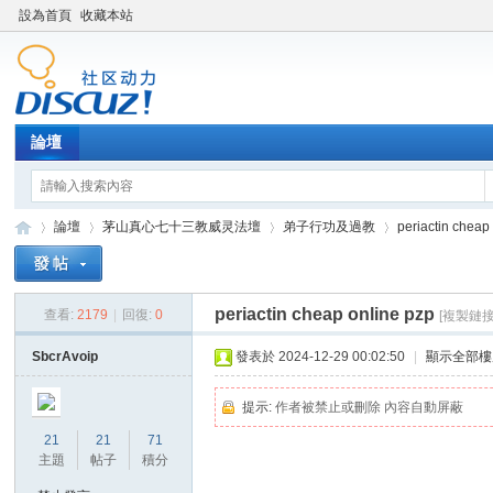
設為首頁
收藏本站
論壇
論壇
茅山真心七十三教威灵法壇
弟子行功及過教
periactin cheap
periactin cheap online pzp
查看:
2179
|
回復:
0
[複製鏈接
Di
»
›
›
›
SbcrAvoip
發表於 2024-12-29 00:02:50
|
顯示全部樓
提示:
作者被禁止或刪除 內容自動屏蔽
21
21
71
主題
帖子
積分