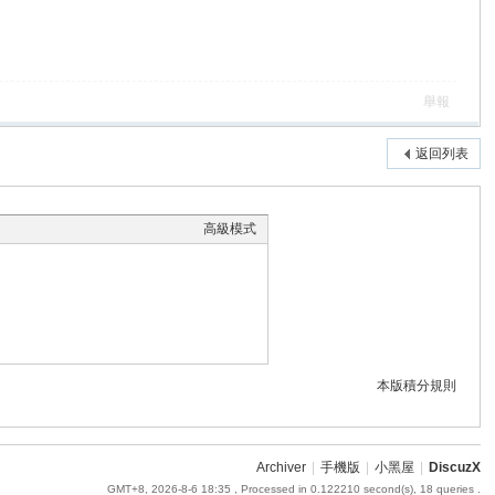
舉報
返回列表
高級模式
本版積分規則
Archiver
|
手機版
|
小黑屋
|
DiscuzX
GMT+8, 2026-8-6 18:35
, Processed in 0.122210 second(s), 18 queries .