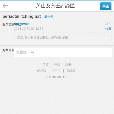
茅山及六壬討論區
回復
periactin itching bat
看全部
SbcrAvoip
樓主
點擊重新加載
2024-12-30 00:43:34
收藏
提示:
作者被禁止或刪除 內容自動屏蔽
點擊重新加載
首頁
|
登錄
|
註冊
簡易版
|
觸屏版
|
電腦版
|
© Comsenz Inc.