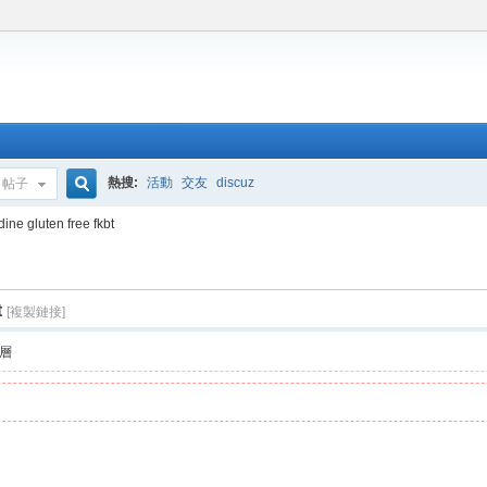
熱搜:
活動
交友
discuz
帖子
搜
ine gluten free fkbt
t
索
[複製鏈接]
層