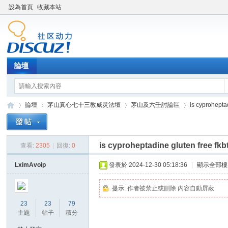
設為首頁
收藏本站
論壇
論壇
茅山真心七十三教威灵法壇
茅山及六壬討論區
is cyproheptad
is cyproheptadine gluten free fkb
查看:
2305
|
回復:
0
Di
»
›
›
›
LximAvoip
發表於 2024-12-30 05:18:36
|
顯示全部樓
提示:
作者被禁止或刪除 內容自動屏蔽
23
23
79
主題
帖子
積分