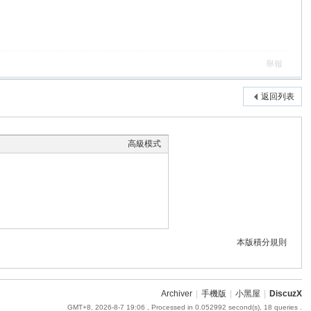
舉報
返回列表
高級模式
本版積分規則
Archiver
|
手機版
|
小黑屋
|
DiscuzX
GMT+8, 2026-8-7 19:06
, Processed in 0.052992 second(s), 18 queries .