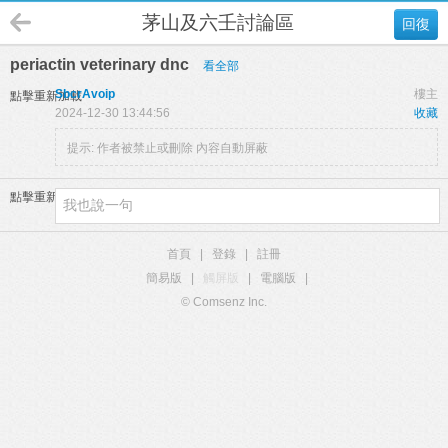
茅山及六壬討論區
回復
periactin veterinary dnc
看全部
SbcrAvoip
樓主
點擊重新加載
2024-12-30 13:44:56
收藏
提示:
作者被禁止或刪除 內容自動屏蔽
點擊重新加載
首頁
|
登錄
|
註冊
簡易版
|
觸屏版
|
電腦版
|
© Comsenz Inc.