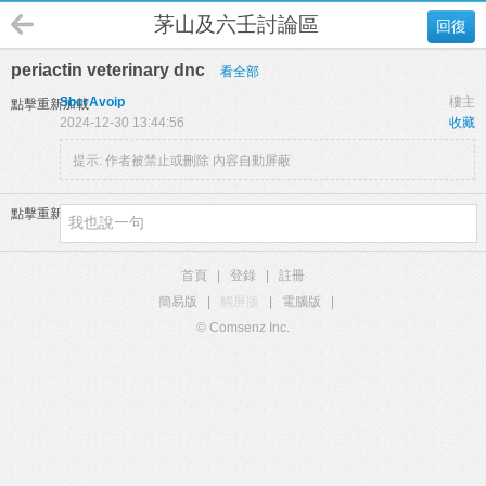
茅山及六壬討論區
回復
periactin veterinary dnc
看全部
SbcrAvoip
樓主
點擊重新加載
2024-12-30 13:44:56
收藏
提示:
作者被禁止或刪除 內容自動屏蔽
點擊重新加載
首頁
|
登錄
|
註冊
簡易版
|
觸屏版
|
電腦版
|
© Comsenz Inc.