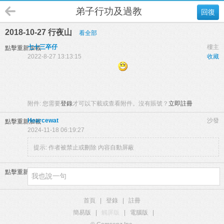
弟子行功及過教
回復
2018-10-27 行夜山
看全部
七十三卒仔
樓主
點擊重新加載
2022-8-27 13:13:15
收藏
附件:
您需要
登錄
才可以下載或查看附件。沒有賬號？
立即註冊
Hearcewat
沙發
點擊重新加載
2024-11-18 06:19:27
提示:
作者被禁止或刪除 內容自動屏蔽
點擊重新加載
首頁
|
登錄
|
註冊
簡易版
|
觸屏版
|
電腦版
|