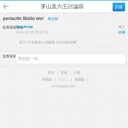
茅山及六壬討論區
回復
periactin libido wvr
看全部
SbcrAvoip
樓主
點擊重新加載
2024-12-30 20:31:51
收藏
提示:
作者被禁止或刪除 內容自動屏蔽
點擊重新加載
首頁
|
登錄
|
註冊
簡易版
|
觸屏版
|
電腦版
|
© Comsenz Inc.