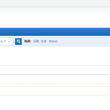
熱搜:
活動
交友
discuz
帖子
搜
索