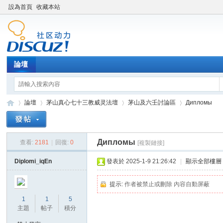
設為首頁
收藏本站
論壇
論壇
茅山真心七十三教威灵法壇
茅山及六壬討論區
Дипломы
Дипломы
查看:
2181
|
回復:
0
[複製鏈接]
Di
»
›
›
›
Diplomi_iqEn
發表於 2025-1-9 21:26:42
|
顯示全部樓層
提示:
作者被禁止或刪除 內容自動屏蔽
1
1
5
主題
帖子
積分