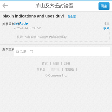
茅山及六壬討論區
回復
biaxin indications and uses duvl
看全部
LvtrAvoip
樓主
點擊重新加載
2025-1-14 06:35:52
收藏
提示:
作者被禁止或刪除 內容自動屏蔽
點擊重新加載
首頁
|
登錄
|
註冊
簡易版
|
觸屏版
|
電腦版
|
© Comsenz Inc.