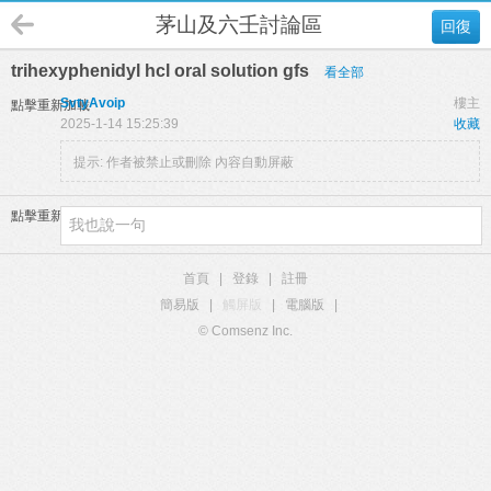
茅山及六壬討論區
回復
trihexyphenidyl hcl oral solution gfs
看全部
SvtyAvoip
樓主
點擊重新加載
2025-1-14 15:25:39
收藏
提示:
作者被禁止或刪除 內容自動屏蔽
點擊重新加載
首頁
|
登錄
|
註冊
簡易版
|
觸屏版
|
電腦版
|
© Comsenz Inc.