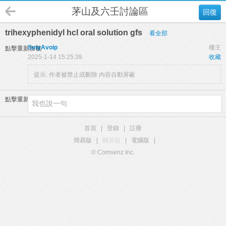
茅山及六壬討論區
回復
trihexyphenidyl hcl oral solution gfs
看全部
SvtyAvoip
樓主
點擊重新加載
2025-1-14 15:25:39
收藏
提示:
作者被禁止或刪除 內容自動屏蔽
點擊重新加載
首頁
|
登錄
|
註冊
簡易版
|
觸屏版
|
電腦版
|
© Comsenz Inc.