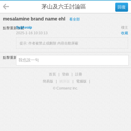
茅山及六壬討論區
回復
mesalamine brand name ehl
看全部
SyjjAvoip
樓主
點擊重新加載
2025-1-16 10:33:13
收藏
提示:
作者被禁止或刪除 內容自動屏蔽
點擊重新加載
首頁
|
登錄
|
註冊
簡易版
|
觸屏版
|
電腦版
|
© Comsenz Inc.