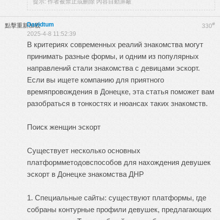
提示:
作者被禁止或刪除 內容自動屏蔽
Davidtum
#
點擊重新加載
330
2025-4-8 11:52:39
В критериях современных реалий знакомства могут
принимать разные формы, и одним из популярных
направлений стали знакомства с девицами эскорт.
Если вы ищете компанию для приятного
времяпровождения в Донецке, эта статья поможет вам
разобраться в тонкостях и нюансах таких знакомств.
Поиск женщин эскорт
Существует несколько основных
платформметодовспособов для нахождения девушек
эскорт в Донецке
знакомства ДНР
1. Специальные сайты: существуют платформы, где
собраны контурные профили девушек, предлагающих