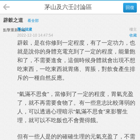
茅山及六壬討論區
回復
辟穀之道
看全部
茅山法浚
樓主
點擊重新加載
2022-12-10 14:47:54
收藏
辟穀，是在你修到一定程度，有了一定功力，也
就是說你的身體充電充到了一定的程度，能量飽
和了，不需要進食，這個時候身體就會出現不想
吃東西，一吃東西就胃痛、胃脹，對飲食產生排
斥的一種自然反應。
“氣滿不思食”，當修到了一定的程度，胃氣充盈
了，就不再需要食物了。有一些意志比較薄弱的
人，可以透過心理暗示“氣滿不思食”來影響生
理，就可以不吃飯也不會覺得餓。
但有一些人是的的確確生理的元氣充盈了，不需