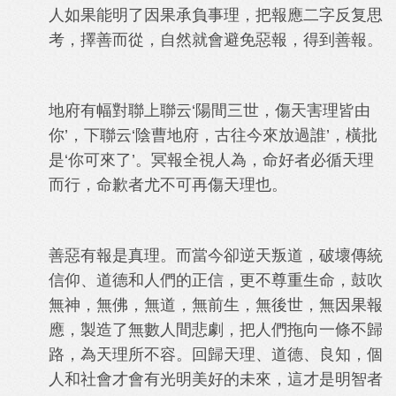
人如果能明了因果承負事理，把報應二字反复思
考，擇善而從，自然就會避免惡報，得到善報。
地府有幅對聯上聯云‘陽間三世，傷天害理皆由
你’，下聯云‘陰曹地府，古往今來放過誰’，橫批
是‘你可來了’。冥報全視人為，命好者必循天理
而行，命歉者尤不可再傷天理也。
善惡有報是真理。而當今卻逆天叛道，破壞傳統
信仰、道德和人們的正信，更不尊重生命，鼓吹
無神，無佛，無道，無前生，無後世，無因果報
應，製造了無數人間悲劇，把人們拖向一條不歸
路，為天理所不容。回歸天理、道德、良知，個
人和社會才會有光明美好的未來，這才是明智者