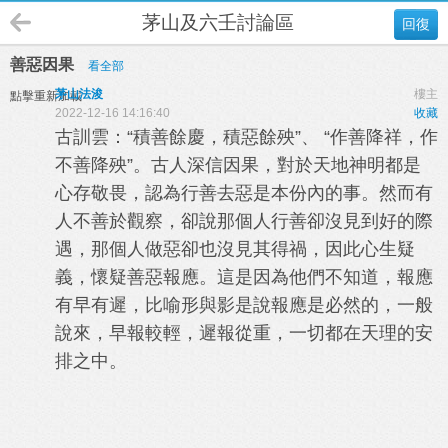
茅山及六壬討論區
回復
善惡因果
看全部
茅山法浚
樓主
點擊重新加載
2022-12-16 14:16:40
收藏
古訓雲：“積善餘慶，積惡餘殃”、 “作善降祥，作
不善降殃”。古人深信因果，對於天地神明都是
心存敬畏，認為行善去惡是本份內的事。然而有
人不善於觀察，卻說那個人行善卻沒見到好的際
遇，那個人做惡卻也沒見其得禍，因此心生疑
義，懷疑善惡報應。這是因為他們不知道，報應
有早有遲，比喻形與影是說報應是必然的，一般
說來，早報較輕，遲報從重，一切都在天理的安
排之中。