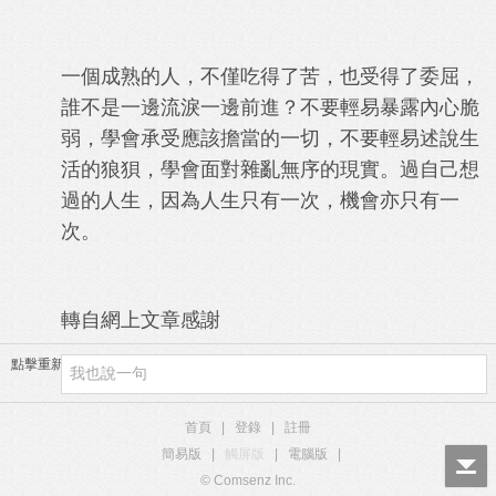
一個成熟的人，不僅吃得了苦，也受得了委屈，
誰不是一邊流淚一邊前進？不要輕易暴露內心脆
弱，學會承受應該擔當的一切，不要輕易述說生
活的狼狽，學會面對雜亂無序的現實。過自己想
過的人生，因為人生只有一次，機會亦只有一
次。
轉自網上文章感謝
點擊重新加載
首頁
|
登錄
|
註冊
簡易版
|
觸屏版
|
電腦版
|
© Comsenz Inc.