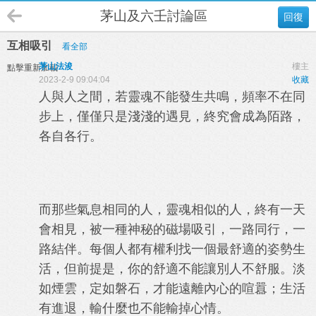
茅山及六壬討論區
回復
互相吸引
看全部
茅山法浚
樓主
點擊重新加載
2023-2-9 09:04:04
收藏
人與人之間，若靈魂不能發生共鳴，頻率不在同
步上，僅僅只是淺淺的遇見，終究會成為陌路，
各自各行。
而那些氣息相同的人，靈魂相似的人，終有一天
會相見，被一種神秘的磁場吸引，一路同行，一
路結伴。每個人都有權利找一個最舒適的姿勢生
活，但前提是，你的舒適不能讓別人不舒服。淡
如煙雲，定如磐石，才能遠離內心的喧囂；生活
有進退，輸什麼也不能輸掉心情。