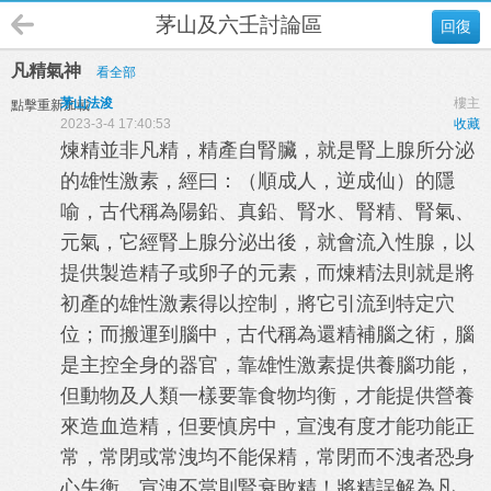
茅山及六壬討論區
回復
凡精氣神
看全部
茅山法浚
樓主
點擊重新加載
2023-3-4 17:40:53
收藏
煉精並非凡精，精產自腎臟，就是腎上腺所分泌
的雄性激素，經曰：（順成人，逆成仙）的隱
喻，古代稱為陽鉛、真鉛、腎水、腎精、腎氣、
元氣，它經腎上腺分泌出後，就會流入性腺，以
提供製造精子或卵子的元素，而煉精法則就是將
初產的雄性激素得以控制，將它引流到特定穴
位；而搬運到腦中，古代稱為還精補腦之術，腦
是主控全身的器官，靠雄性激素提供養腦功能，
但動物及人類一樣要靠食物均衡，才能提供營養
來造血造精，但要慎房中，宣洩有度才能功能正
常，常閉或常洩均不能保精，常閉而不洩者恐身
心失衡，宣洩不當則腎衰敗精！將精誤解為凡