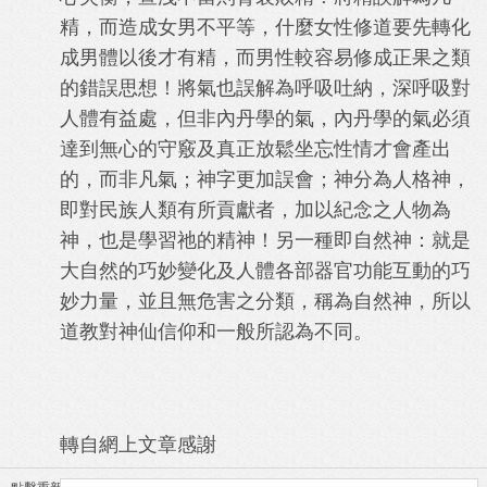
精，而造成女男不平等，什麼女性修道要先轉化
成男體以後才有精，而男性較容易修成正果之類
的錯誤思想！將氣也誤解為呼吸吐納，深呼吸對
人體有益處，但非內丹學的氣，內丹學的氣必須
達到無心的守竅及真正放鬆坐忘性情才會產出
的，而非凡氣；神字更加誤會；神分為人格神，
即對民族人類有所貢獻者，加以紀念之人物為
神，也是學習祂的精神！另一種即自然神：就是
大自然的巧妙變化及人體各部器官功能互動的巧
妙力量，並且無危害之分類，稱為自然神，所以
道教對神仙信仰和一般所認為不同。
轉自網上文章感謝