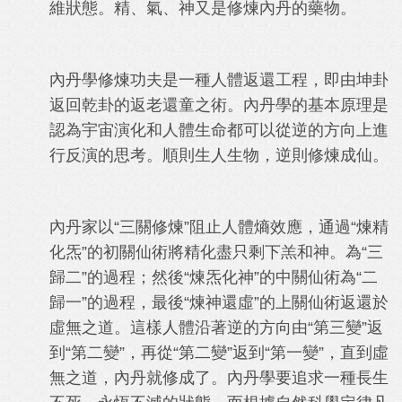
維狀態。精、氣、神又是修煉內丹的藥物。
內丹學修煉功夫是一種人體返還工程，即由坤卦
返回乾卦的返老還童之術。內丹學的基本原理是
認為宇宙演化和人體生命都可以從逆的方向上進
行反演的思考。順則生人生物，逆則修煉成仙。
內丹家以“三關修煉”阻止人體熵效應，通過“煉精
化炁”的初關仙術將精化盡只剩下羔和神。為“三
歸二”的過程；然後“煉炁化神”的中關仙術為“二
歸一”的過程，最後“煉神還虛”的上關仙術返還於
虛無之道。這樣人體沿著逆的方向由“第三變”返
到“第二變”，再從“第二變”返到“第一變”，直到虛
無之道，內丹就修成了。內丹學要追求一種長生