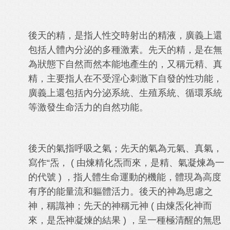
後天的精，是指人性交時射出的精液，廣義上還
包括人體內分泌的多種激素。先天的精，是在無
為狀態下自然而然本能地產生的，又稱元精、真
精，主要指人在不受淫心刺激下自發的性功能，
廣義上還包括內分泌系統、生殖系統、循環系統
等激發生命活力的自然功能。
後天的氣指呼吸之氣；先天的氣為元氣、真氣，
寫作“炁， ( 由煉精化炁而來，是精、氣凝煉為一
的代號 ) ，指人體生命運動的機能，體現為高度
有序的能量流和軀體活力。後天的神為思慮之
神，稱識神；先天的神稱元神 ( 由煉炁化神而
來，是炁神凝煉的結果 ) ，呈一種極清醒的無思