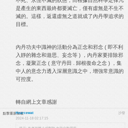
不死、永恆不滅的狀態，而根據自然科學定律凡
是產生的東西最終都要滅亡，僅有虛無是不生不
滅的。這樣，返還虛無之道就成了內丹學追求的
目標。
內丹功夫中識神的活動分為正念和邪念 ( 即不利
入靜的雜念和遊思、妄念等 ) ，內丹家要排除邪
念，凝聚正念 ( 意守丹田 . 歸根復命之念 ) ，集
中人的意念力透入深層意識之中，增強常意識的
可控度。
轉自網上文章感謝
Hearcewat
沙發
點擊重新加載
2024-11-18 02:17:15