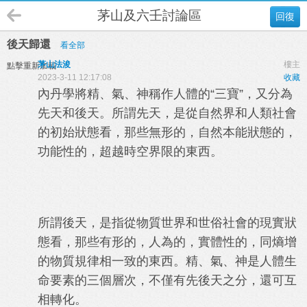
茅山及六壬討論區
回復
後天歸還
看全部
茅山法浚
樓主
點擊重新加載
2023-3-11 12:17:08
收藏
內丹學將精、氣、神稱作人體的“三寶”，又分為
先天和後天。所謂先天，是從自然界和人類社會
的初始狀態看，那些無形的，自然本能狀態的，
功能性的，超越時空界限的東西。
所謂後天，是指從物質世界和世俗社會的現實狀
態看，那些有形的，人為的，實體性的，同熵增
的物質規律相一致的東西。精、氣、神是人體生
命要素的三個層次，不僅有先後天之分，還可互
相轉化。