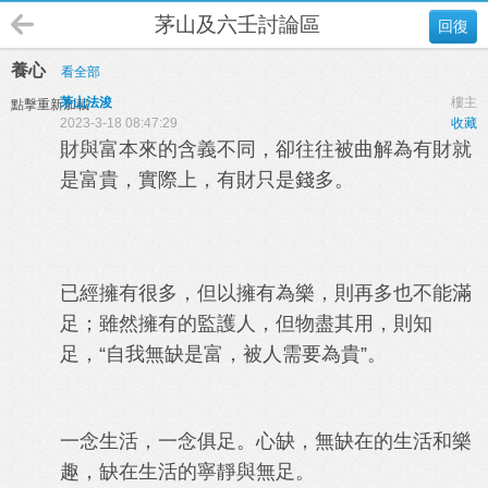
茅山及六壬討論區
回復
養心
看全部
茅山法浚
樓主
點擊重新加載
2023-3-18 08:47:29
收藏
財與富本來的含義不同，卻往往被曲解為有財就
是富貴，實際上，有財只是錢多。
已經擁有很多，但以擁有為樂，則再多也不能滿
足；雖然擁有的監護人，但物盡其用，則知
足，“自我無缺是富，被人需要為貴”。
一念生活，一念俱足。心缺，無缺在的生活和樂
趣，缺在生活的寧靜與無足。