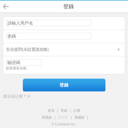
登錄
安全提問(未設置請忽略)
點擊重新加載
登錄
還沒有註冊？
首頁
|
登錄
|
註冊
簡易版
|
觸屏版
|
電腦版
|
© Comsenz Inc.