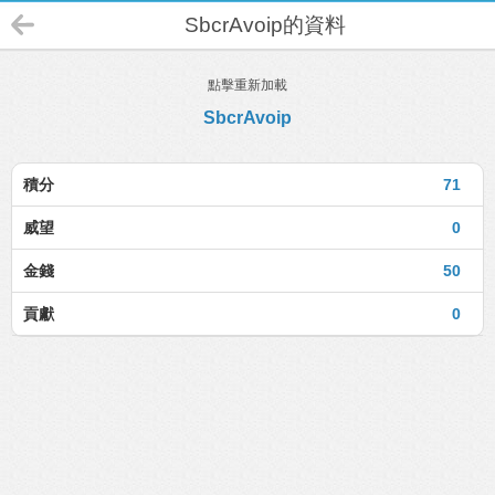
SbcrAvoip的資料
點擊重新加載
SbcrAvoip
積分
71
威望
0
金錢
50
貢獻
0