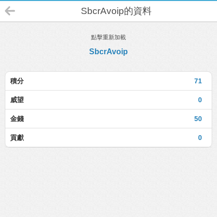
SbcrAvoip的資料
點擊重新加載
SbcrAvoip
積分
71
威望
0
金錢
50
貢獻
0