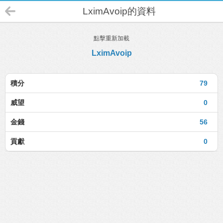
LximAvoip的資料
點擊重新加載
LximAvoip
積分
79
威望
0
金錢
56
貢獻
0