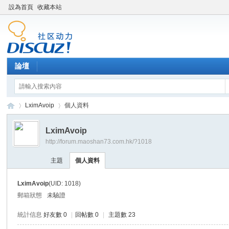
設為首頁
收藏本站
論壇
LximAvoip
個人資料
LximAvoip
http://forum.maoshan73.com.hk/?1018
Di
›
›
主題
個人資料
LximAvoip
(UID: 1018)
郵箱狀態
未驗證
統計信息
好友數 0
|
回帖數 0
|
主題數 23