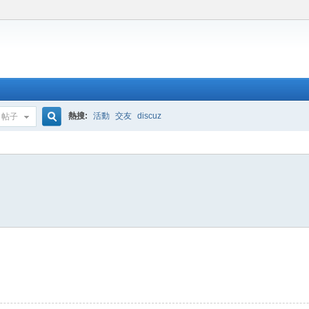
熱搜:
活動
交友
discuz
帖子
搜
索