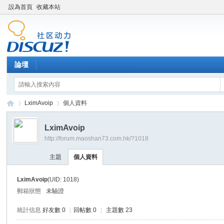
設為首頁
收藏本站
論壇
LximAvoip
個人資料
LximAvoip
http://forum.maoshan73.com.hk/?1018
Di
›
›
主題
個人資料
LximAvoip
(UID: 1018)
郵箱狀態
未驗證
統計信息
好友數 0
|
回帖數 0
|
主題數 23