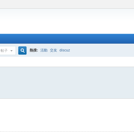
熱搜:
活動
交友
discuz
帖子
搜
索