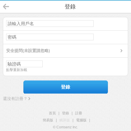
登錄
安全提問(未設置請忽略)
點擊重新加載
登錄
還沒有註冊？
首頁
|
登錄
|
註冊
簡易版
|
觸屏版
|
電腦版
|
© Comsenz Inc.