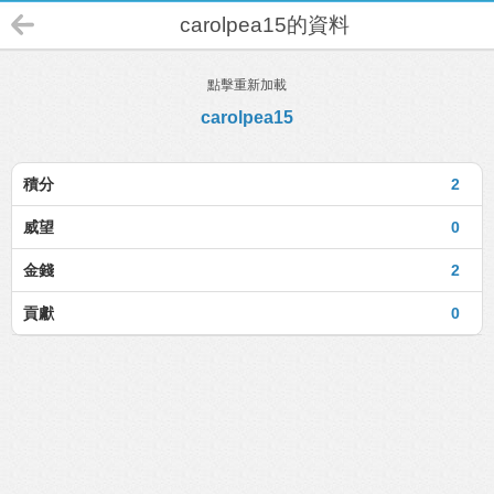
carolpea15的資料
點擊重新加載
carolpea15
積分
2
威望
0
金錢
2
貢獻
0