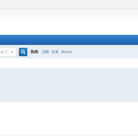
熱搜:
活動
交友
discuz
帖子
搜
索