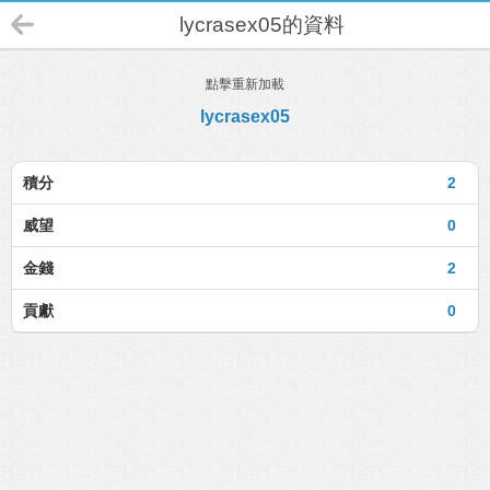
lycrasex05的資料
點擊重新加載
lycrasex05
積分
2
威望
0
金錢
2
貢獻
0