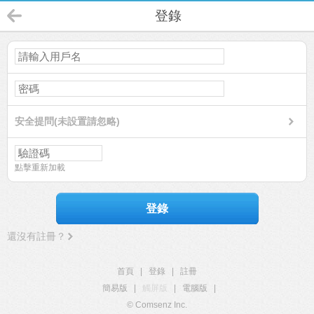
登錄
安全提問(未設置請忽略)
點擊重新加載
登錄
還沒有註冊？
首頁
|
登錄
|
註冊
簡易版
|
觸屏版
|
電腦版
|
© Comsenz Inc.