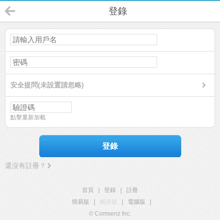
登錄
安全提問(未設置請忽略)
點擊重新加載
登錄
還沒有註冊？
首頁
|
登錄
|
註冊
簡易版
|
觸屏版
|
電腦版
|
© Comsenz Inc.