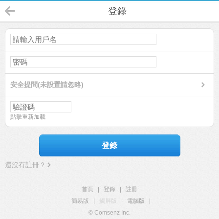
登錄
安全提問(未設置請忽略)
點擊重新加載
登錄
還沒有註冊？
首頁
|
登錄
|
註冊
簡易版
|
觸屏版
|
電腦版
|
© Comsenz Inc.