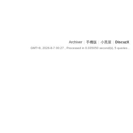
Archiver
|
手機版
|
小黑屋
|
DiscuzX
GMT+8, 2026-8-7 00:27
, Processed in 0.035050 second(s), 5 queries .