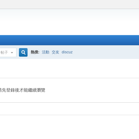
熱搜:
活動
交友
discuz
帖子
搜
索
請先登錄後才能繼續瀏覽