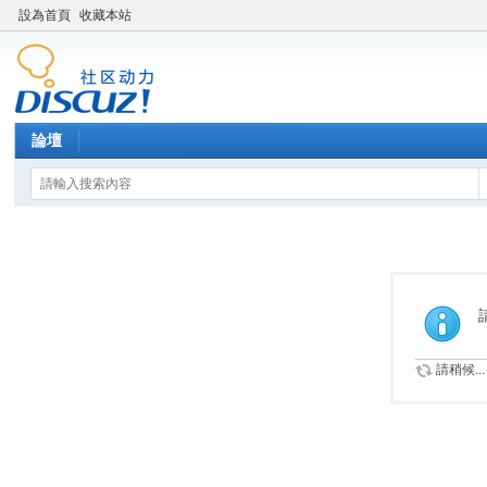
設為首頁
收藏本站
論壇
請稍候...