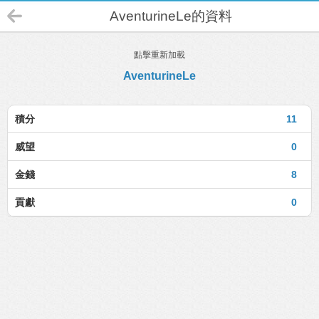
AventurineLe的資料
點擊重新加載
AventurineLe
積分
11
威望
0
金錢
8
貢獻
0