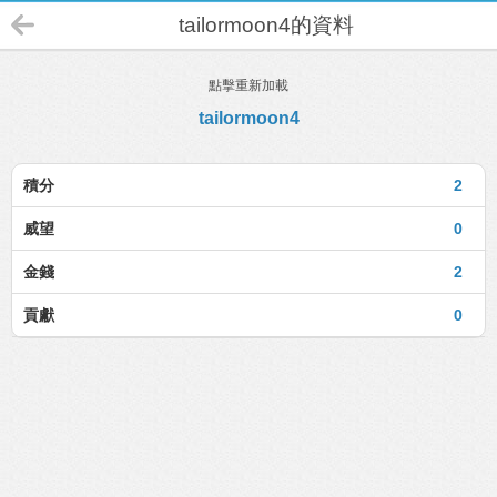
tailormoon4的資料
點擊重新加載
tailormoon4
積分
2
威望
0
金錢
2
貢獻
0