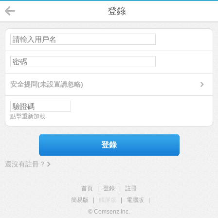
登錄
安全提問(未設置請忽略)
點擊重新加載
登錄
還沒有註冊？
首頁
|
登錄
|
註冊
簡易版
|
觸屏版
|
電腦版
|
© Comsenz Inc.