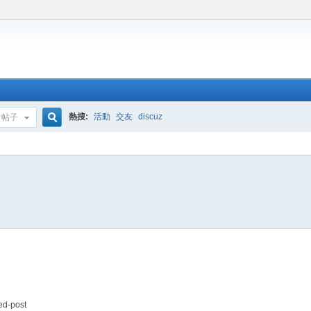
熱搜:
活動
交友
discuz
帖子
搜
索
ed-post