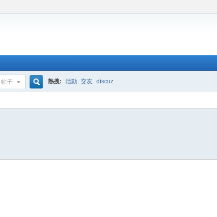
熱搜:
活動
交友
discuz
帖子
搜
索