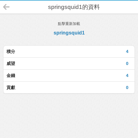
springsquid1的資料
點擊重新加載
springsquid1
積分
4
威望
0
金錢
4
貢獻
0