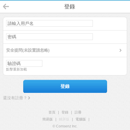
登錄
安全提問(未設置請忽略)
點擊重新加載
登錄
還沒有註冊？
首頁
|
登錄
|
註冊
簡易版
|
觸屏版
|
電腦版
|
© Comsenz Inc.