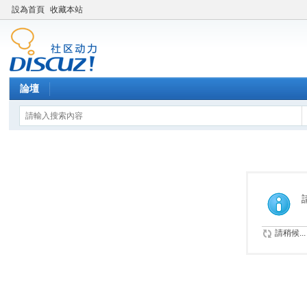
設為首頁
收藏本站
論壇
請稍候...