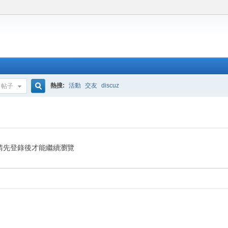
熱搜:
活動
交友
discuz
帖子
搜
索
請先登錄後才能繼續瀏覽