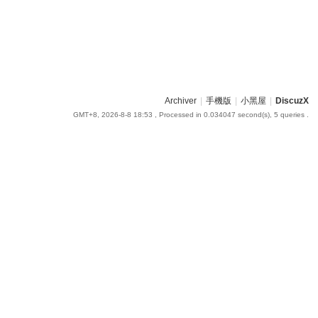
Archiver
|
手機版
|
小黑屋
|
DiscuzX
GMT+8, 2026-8-8 18:53
, Processed in 0.034047 second(s), 5 queries .