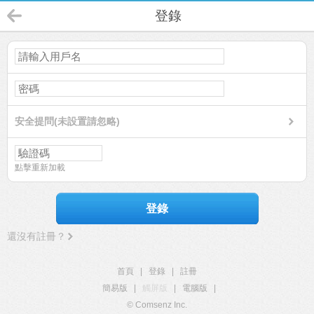
登錄
安全提問(未設置請忽略)
點擊重新加載
登錄
還沒有註冊？
首頁
|
登錄
|
註冊
簡易版
|
觸屏版
|
電腦版
|
© Comsenz Inc.