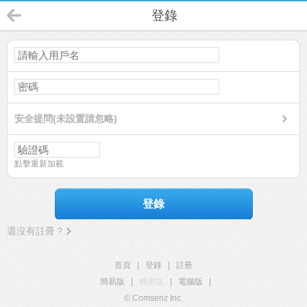
登錄
安全提問(未設置請忽略)
點擊重新加載
登錄
還沒有註冊？
首頁
|
登錄
|
註冊
簡易版
|
觸屏版
|
電腦版
|
© Comsenz Inc.