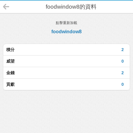
foodwindow8的資料
點擊重新加載
foodwindow8
積分
2
威望
0
金錢
2
貢獻
0