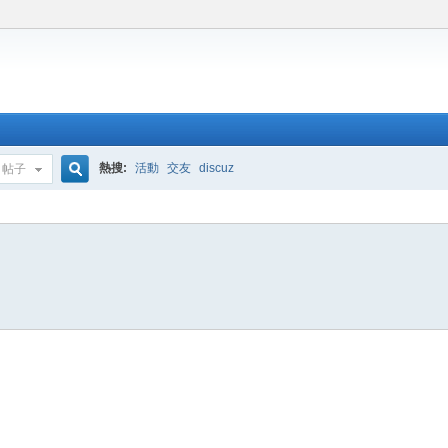
熱搜:
活動
交友
discuz
帖子
搜
索