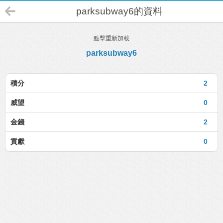
parksubway6的資料
點擊重新加載
parksubway6
積分
2
威望
0
金錢
2
貢獻
0